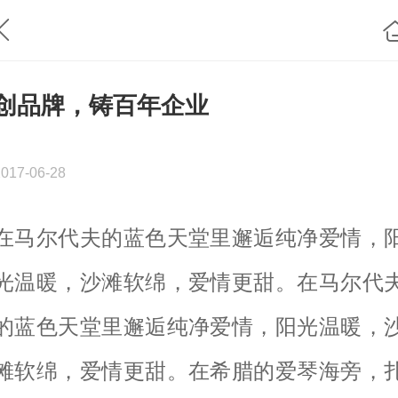
创品牌，铸百年企业
2017-06-28
在马尔代夫的蓝色天堂里邂逅纯净爱情，
光温暖，沙滩软绵，爱情更甜。
在马尔代
的蓝色天堂里邂逅纯净爱情，阳光温暖，
滩软绵，爱情更甜。在希腊的爱琴海旁，